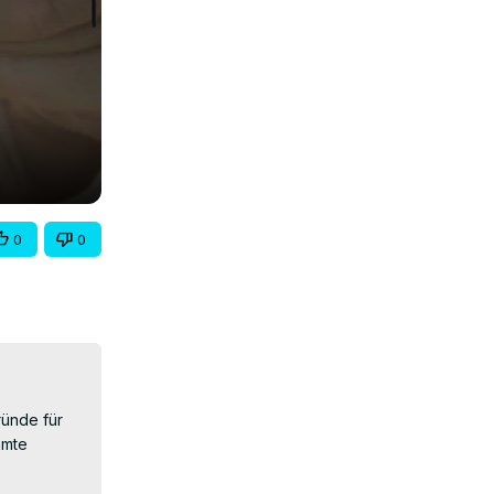
0
0
ünde für 
mte 