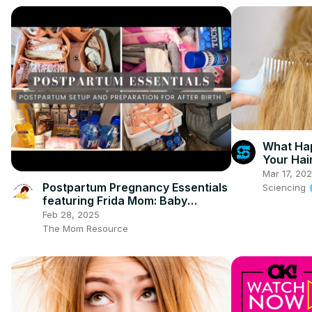
What Hap
Your Hai
Mar 17, 20
Postpartum Pregnancy Essentials
Sciencing
featuring Frida Mom: Baby
Necessities, Snacks, Personal
Feb 28, 2025
Care & More
The Mom Resource