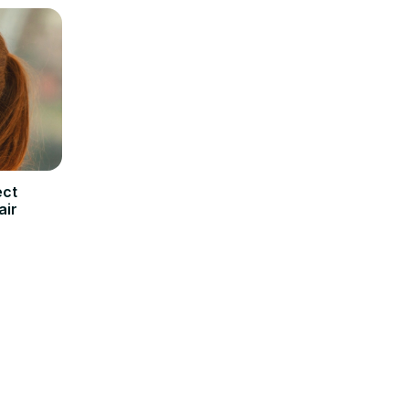
ect
air