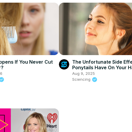
pens If You Never Cut
The Unfortunate Side Eff
r?
Ponytails Have On Your H
26
Aug 9, 2025
Sciencing