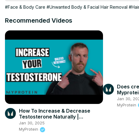
#Face & Body Care
#Unwanted Body & Facial Hair Removal
#Hai
Recommended Videos
Does crea
Myprotei
Jan 30, 20
MyProtein
How To Increase & Decrease
Testosterone Naturally |
Nutritionist Explains | Myprotein
Jan 30, 2025
MyProtein